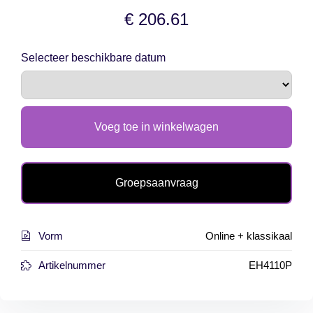
ussen bekijken
€ 206.61
Selecteer beschikbare datum
Voeg toe in winkelwagen
Groepsaanvraag
Vorm
Online + klassikaal
Artikelnummer
EH4110P