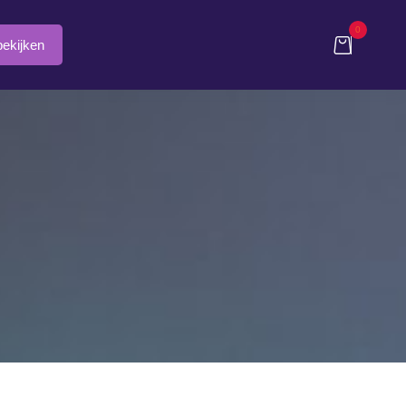
0
ekijken