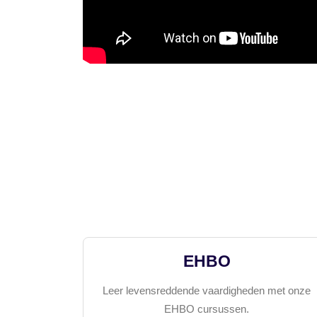
EHBO
Leer levensreddende vaardigheden met onze
EHBO cursussen.