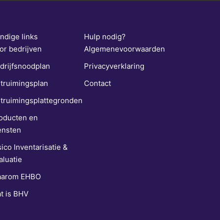
ndige links
Hulp nodig?
or bedrijven
Algemenevoorwaarden
drijfsnoodplan
Privacyverklaring
truimingsplan
Contact
truimingsplattegronden
oducten en
ensten
sico Inventarisatie &
aluatie
arom EHBO
t is BHV