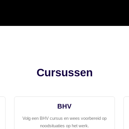
Cursussen
BHV
Volg een BHV cursus en wees voorbereid op
noodsituaties op het werk.