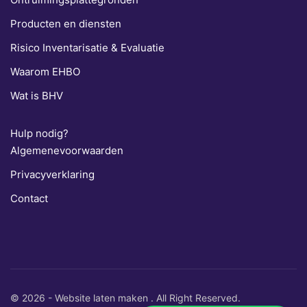
Producten en diensten
Risico Inventarisatie & Evaluatie
Waarom EHBO
Wat is BHV
Hulp nodig?
Algemenevoorwaarden
Privacyverklaring
Contact
ontact op
35632484
kade 197 2521DD Den haag
otraining.nl
© 2026 -
Website laten maken
. All Right Reserved.