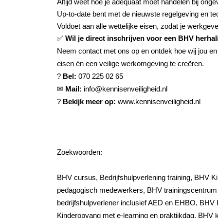
Altijd weet hoe je adequaat moet handelen bij ongev
Up-to-date bent met de nieuwste regelgeving en t
Voldoet aan alle wettelijke eisen, zodat je werkg
✅
Wil je direct inschrijven voor een BHV herh
Neem contact met ons op en ontdek hoe wij jou en j
eisen én een veilige werkomgeving te creëren.
?
Bel:
070 225 02 65
✉
Mail:
info@kennisenveiligheid.nl
?
Bekijk meer op:
www.kennisenveiligheid.nl
Zoekwoorden:
BHV cursus, Bedrijfshulpverlening training, BHV 
pedagogisch medewerkers, BHV trainingscentrum
bedrijfshulpverlener inclusief AED en EHBO, BHV
Kinderopvang met e-learning en praktijkdag, BHV kan