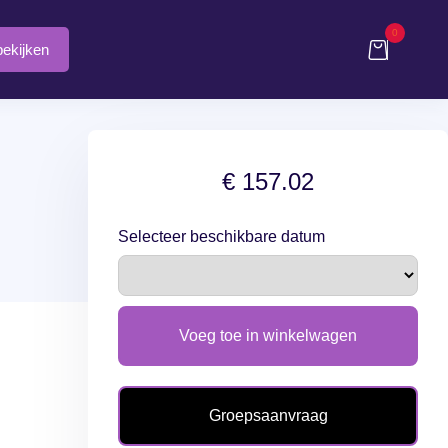
0
ekijken
€ 157.02
Selecteer beschikbare datum
Voeg toe in winkelwagen
Groepsaanvraag