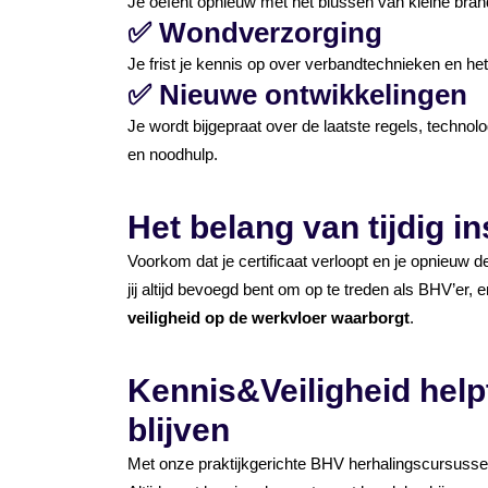
Je oefent opnieuw met het blussen van kleine brand
✅
Wondverzorging
Je frist je kennis op over verbandtechnieken en h
✅
Nieuwe ontwikkelingen
Je wordt bijgepraat over de laatste regels, technolo
en noodhulp.
Het belang van tijdig i
Voorkom dat je certificaat verloopt en je opnieuw d
jij altijd bevoegd bent om op te treden als BHV’er, e
veiligheid op de werkvloer waarborgt
.
Kennis&Veiligheid helpt
blijven
Met onze praktijkgerichte BHV herhalingscursussen 