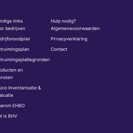
ndige links
Hulp nodig?
or bedrijven
Algemenevoorwaarden
drijfsnoodplan
Privacyverklaring
truimingsplan
Contact
truimingsplattegronden
oducten en
ensten
sico Inventarisatie &
aluatie
arom EHBO
t is BHV